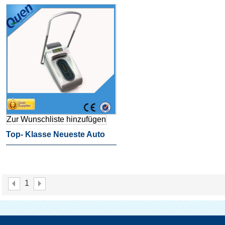
Schuhabdeckung Spender
Schuhabdeckung Spende
Für Zu Hause
Für Zu Hause
Zur Wunschliste hinzufügen
Top- Klasse Neueste Auto
Schuhabdeckung Spender
Für Labor
1