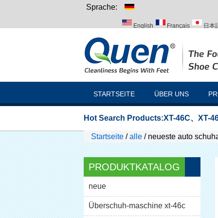
Sprache:
English
Français
日本
Italiano
Português
Рус
STARTSEITE
ÜBER UNS
PR
Hot Search Products:
XT-46C
、
XT-46
Startseite
/
alle
/
neueste auto schuh
PRODUKTKATALOG
neue
Überschuh-maschine xt-46c