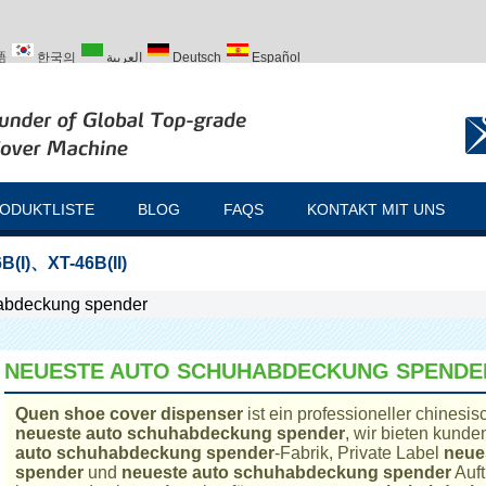
語
한국의
العربية
Deutsch
Español
ский
Türk
ODUKTLISTE
BLOG
FAQS
KONTAKT MIT UNS
B(I)
、
XT-46B(II)
abdeckung spender
NEUESTE AUTO SCHUHABDECKUNG SPENDE
Quen shoe cover dispenser
ist ein professioneller chinesis
neueste auto schuhabdeckung spender
, wir bieten kund
auto schuhabdeckung spender
-Fabrik, Private Label
neue
spender
und
neueste auto schuhabdeckung spender
Auft