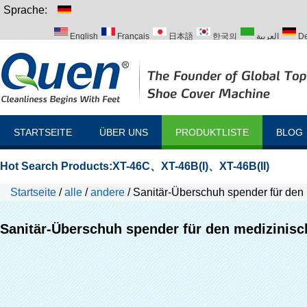
Sprache:
English
Français
日本語
한국의
العربية
De
Italiano
Português
Русский
Türk
STARTSEITE
ÜBER UNS
PRODUKTLISTE
BLOG
Hot Search Products:
XT-46C
、
XT-46B(I)
、
XT-46B(II)
Startseite
/
alle
/
andere
/
Sanitär-Überschuh spender für den
Sanitär-Überschuh spender für den medizinis