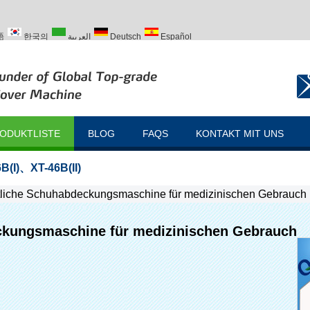
語
한국의
العربية
Deutsch
Español
ский
Türk
ODUKTLISTE
BLOG
FAQS
KONTAKT MIT UNS
B(I)
、
XT-46B(II)
liche Schuhabdeckungsmaschine für medizinischen Gebrauch
ckungsmaschine für medizinischen Gebrauch