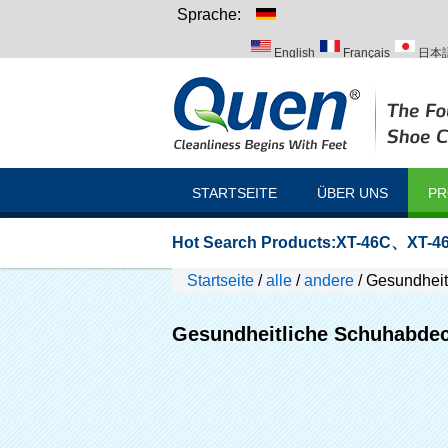
Sprache:
English
Français
日本
Italiano
Português
Рус
STARTSEITE
ÜBER UNS
PR
Hot Search Products:
XT-46C
、
XT-46
Startseite
/
alle
/
andere
/
Gesundheit
Gesundheitliche Schuhabde