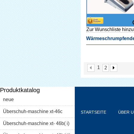
Zur Wunschliste hinz
Wärmeschrumpfend
Theorie Qualifizierte
Chirurgischen Pe Ku
1
2
Überschuh-Maschine
Medizinische
Produktkatalog
neue
Überschuh-maschine xt-46c
STARTSEITE
ÜBER 
Überschuh-maschine xt- 46b( i)
PRODUKTLISTE
BLO