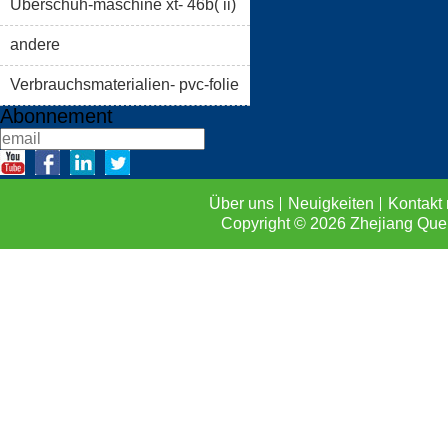
Überschuh-maschine xt- 46b( ii)
FAQS
KONTAKT MIT
andere
Verbrauchsmaterialien- pvc-folie
Abonnement
Über uns
Neuigkeiten
Kontakt 
Copyright © 2026
Zhejiang Que