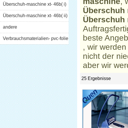
maschine
, 
Überschuh-maschine xt- 46b( i)
Überschuh
Überschuh-maschine xt- 46b( ii)
Überschuh
Auftragsfert
andere
beste Angeb
Verbrauchsmaterialien- pvc-folie
, wir werden
nicht der ni
aber wir wer
25 Ergebnisse
List
asten