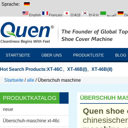
Sprache:
English
Français
日本語
한국의
العربية
De
Italiano
Português
Русский
Türk
STARTSEITE
ÜBER UNS
PRODUKTLISTE
BLOG
Hot Search Products:
XT-46C
、
XT-46B(I)
、
XT-46B(II)
Startseite
/
alle
/
Überschuh maschine
ÜBERSCHUH MA
PRODUKTKATALOG
Quen shoe 
neue
chinesischer
Überschuh-maschine xt-46c